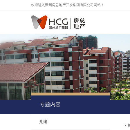
欢迎进入湖州房总地产开发集团有限公司网站！
专题内容
党建