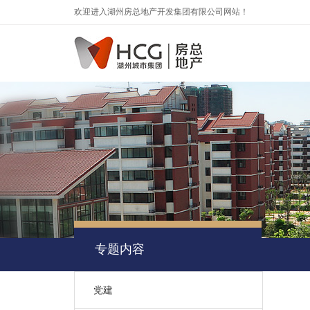
欢迎进入湖州房总地产开发集团有限公司网站！
专题内容
党建