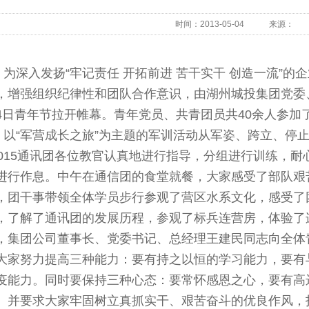
时间：2013-05-04 来源
深入发扬“牢记责任 开拓前进 苦干实干 创造一流”的
，增强组织纪律性和团队合作意识，由湖州城投集团党委
4日青年节拉开帷幕。青年党员、共青团员共40余人参加
“军营成长之旅”为主题的军训活动从军姿、跨立、停止
3015通讯团各位教官认真地进行指导，分组进行训练，
进行作息。中午在通信团的食堂就餐，大家感受了部队艰
，团干事带领全体学员步行参观了营区水系文化，感受了
，了解了通讯团的发展历程，参观了标兵连营房，体验了
，集团公司董事长、党委书记、总经理王建民同志向全体
大家努力提高三种能力：要有持之以恒的学习能力，要有
疫能力。同时要保持三种心态：要常怀感恩之心，要有高
。并要求大家牢固树立真抓实干、艰苦奋斗的优良作风，