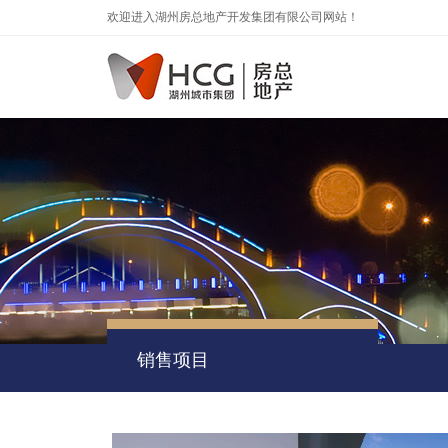
欢迎进入湖州房总地产开发集团有限公司网站！
销售项目