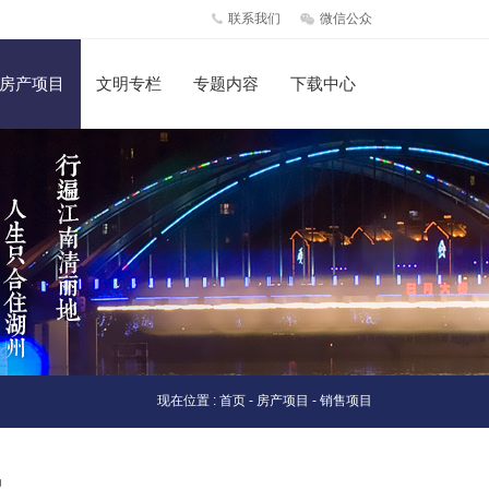
联系我们
微信公众
房产项目
文明专栏
专题内容
下载中心
现在位置 :
首页
-
房产项目
- 销售项目