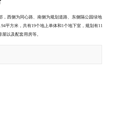
居
部，西侧为同心路、南侧为规划道路、东侧隔公园绿地
0.94平方米，共有19个地上单体和1个地下室，规划有11
层排屋以及配套用房等。