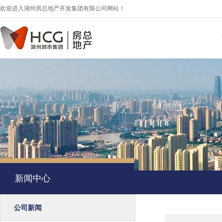
欢迎进入湖州房总地产开发集团有限公司网站！
新闻中心
公司新闻