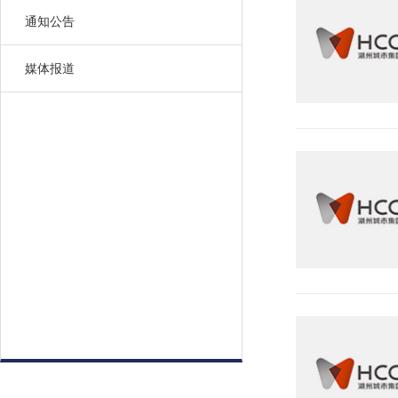
通知公告
媒体报道