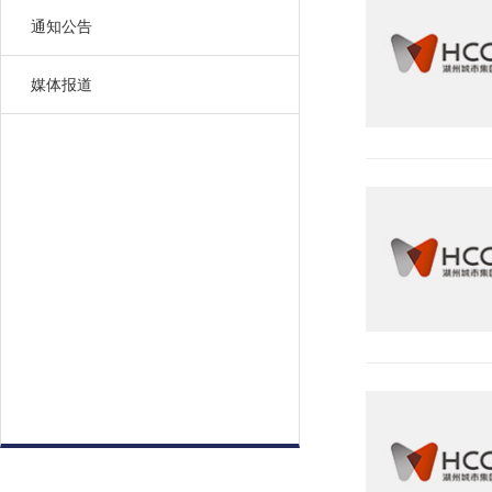
通知公告
媒体报道