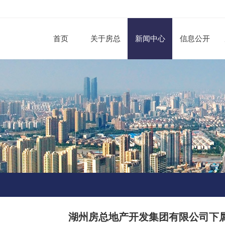
首页
关于房总
新闻中心
信息公开
湖州房总地产开发集团有限公司下